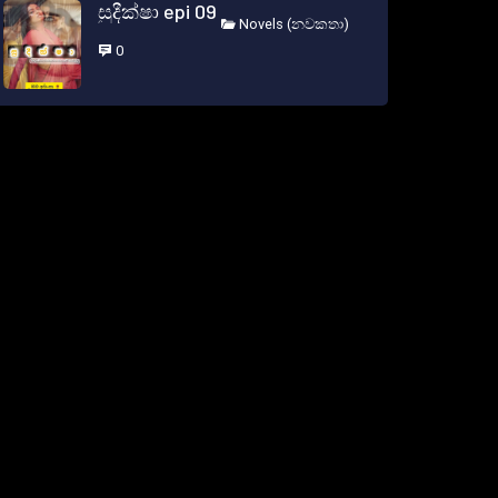
සුදීක්ෂා epi 09
Novels (නවකතා)
0