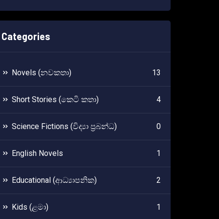
Categories
Novels (නවකතා)
13
Short Stories (කෙටි කතා)
4
Science Fictions (විද්‍යා ප්‍රබන්ධ)
0
English Novels
1
Educational (ආධ්‍යාපනික)
2
Kids (ළමා)
1