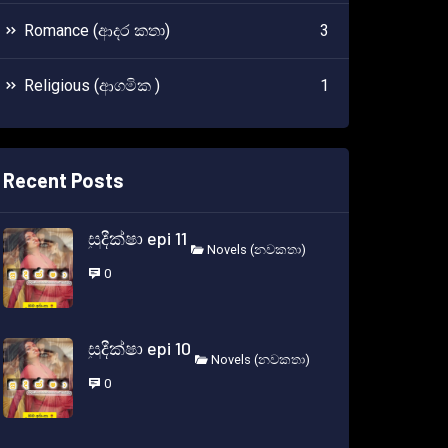
Romance (ආදර කතා)
3
Religious (ආගමික )
1
Recent Posts
සුදීක්ෂා epi 11
Novels (නවකතා)
0
සුදීක්ෂා epi 10
Novels (නවකතා)
0