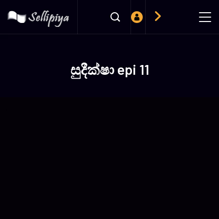
සුදීක්ෂා epi 11